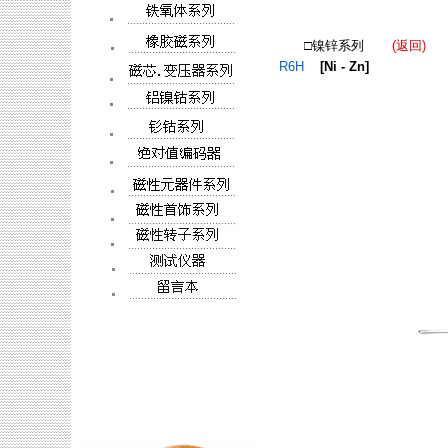
□镍锌系列
(
返回
)
R6H
[Ni - Zn]