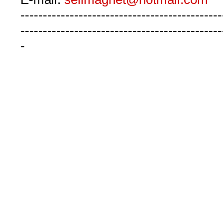
---------------------------------------------
---------------------------------------------
-