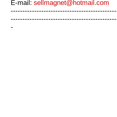
E-mail:
sellmagnet@hotmail.com
---------------------------------------------
---------------------------------------------
-